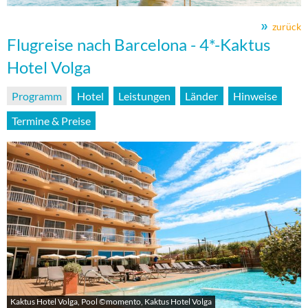
zurück
Flugreise nach Barcelona - 4*-Kaktus
Hotel Volga
Programm
Hotel
Leistungen
Länder
Hinweise
Termine & Preise
Kaktus Hotel Volga, Pool ©momento, Kaktus Hotel Volga