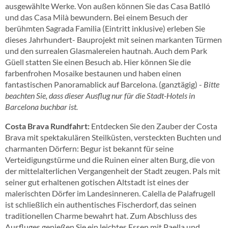
ausgewählte Werke. Von außen können Sie das Casa Batlló
und das Casa Milà bewundern. Bei einem Besuch der
berühmten Sagrada Familia (Eintritt inklusive) erleben Sie
dieses Jahrhundert- Bauprojekt mit seinen markanten Türmen
und den surrealen Glasmalereien hautnah. Auch dem Park
Güell statten Sie einen Besuch ab. Hier können Sie die
farbenfrohen Mosaike bestaunen und haben einen
fantastischen Panoramablick auf Barcelona. (ganztägig) -
Bitte
beachten Sie, dass dieser Ausflug nur für die Stadt-Hotels in
Barcelona buchbar ist.
Costa Brava Rundfahrt:
Entdecken Sie den Zauber der Costa
Brava mit spektakulären Steilküsten, versteckten Buchten und
charmanten Dörfern: Begur ist bekannt für seine
Verteidigungstürme und die Ruinen einer alten Burg, die von
der mittelalterlichen Vergangenheit der Stadt zeugen. Pals mit
seiner gut erhaltenen gotischen Altstadt ist eines der
malerischten Dörfer im Landesinneren. Calella de Palafrugell
ist schließlich ein authentisches Fischerdorf, das seinen
traditionellen Charme bewahrt hat. Zum Abschluss des
Ausfluges genießen Sie ein leichtes Essen mit Paella und